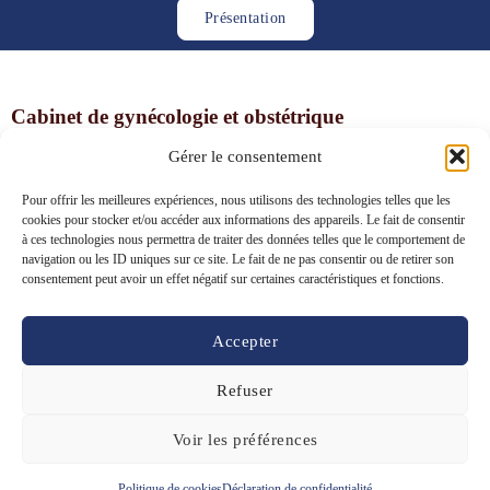
Présentation
Cabinet de gynécologie et obstétrique
Dr David Salomon
Gérer le consentement
​Route du Pâqui 1, 1720 Corminboeuf (Fribourg)
Pour offrir les meilleures expériences, nous utilisons des technologies telles que les
cookies pour stocker et/ou accéder aux informations des appareils. Le fait de consentir
à ces technologies nous permettra de traiter des données telles que le comportement de
Téléphone :
026 465 14 44
navigation ou les ID uniques sur ce site. Le fait de ne pas consentir ou de retirer son
E-Mail :
gynecologie-salomon@hin.ch
consentement peut avoir un effet négatif sur certaines caractéristiques et fonctions.
Horaires d’ouverture du secrétariat
​Du lundi au vendredi, nous répondons à vos appels de 08h30 à
Accepter
11h30 et de 13h30 à 17h00 ainsi qu’un samedi sur deux de 09h00 à
11h00.
Refuser
Contactez-nous
Voir les préférences
Prendre rendez-vous
Création de site Internet
Politique de cookies
Déclaration de confidentialité