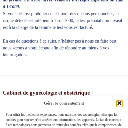
à 1/1000.
Si vous désirez pratiquer ce test pour des raisons personnelles, le
risque détecté est inférieur à 1 sur 1000, le test prénatal non invasif
est à la charge de la femme le test vous est facturé.
En cas de questions à ce sujet, n’hésiter pas à nous en faire part
nous serons à votre écoute afin de répondre au mieux à vos
interrogations.
Cabinet de gynécologie et obstétrique
Dr David Salomon
Gérer le consentement
​Route du Pâqui 1, 1720 Corminboeuf (Fribourg)
Pour offrir les meilleures expériences, nous utilisons des technologies telles que les
cookies pour stocker et/ou accéder aux informations des appareils. Le fait de consentir
à ces technologies nous permettra de traiter des données telles que le comportement de
Téléphone :
026 465 14 44