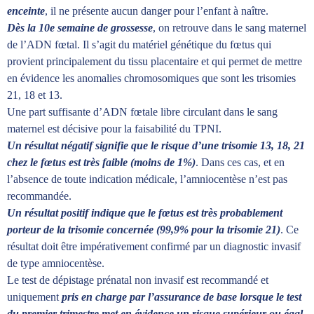
enceinte
, il ne présente aucun danger pour l’enfant à naître.
Dès la 10e semaine de grossesse
, on retrouve dans le sang maternel
de l’ADN fœtal. Il s’agit du matériel génétique du fœtus qui
provient principalement du tissu placentaire et qui permet de mettre
en évidence les anomalies chromosomiques que sont les trisomies
21, 18 et 13.
Une part suffisante d’ADN fœtale libre circulant dans le sang
maternel est décisive pour la faisabilité du TPNI.
Un résultat négatif signifie que le risque d’une trisomie 13, 18, 21
chez le fœtus est très faible (moins de 1%)
. Dans ces cas, et en
l’absence de toute indication médicale, l’amniocentèse n’est pas
recommandée.
Un résultat positif indique que le fœtus est très probablement
porteur de la trisomie concernée (99,9% pour la trisomie 21)
. Ce
résultat doit être impérativement confirmé par un diagnostic invasif
de type amniocentèse.
Le test de dépistage prénatal non invasif est recommandé et
uniquement
pris en charge par l’assurance de base lorsque le test
du premier trimestre met en évidence un risque supérieur ou égal